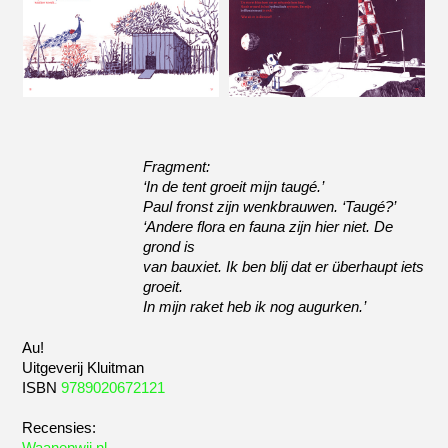
Fragment:
‘In de tent groeit mijn taugé.’
Paul fronst zijn wenkbrauwen. ‘Taugé?’
‘Andere flora en fauna zijn hier niet. De
grond is
van bauxiet. Ik ben blij dat er überhaupt iets
groeit.
In mijn raket heb ik nog augurken.’
Au!
Uitgeverij Kluitman
ISBN
9789020672121
Recensies:
Waanenwij.nl