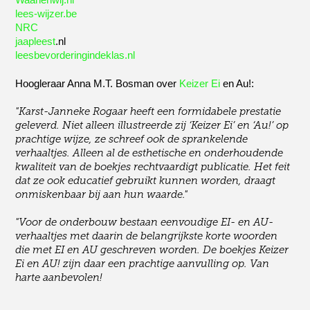
lees-wijzer.be
NRC
jaapleest
.nl
leesbevorderingindeklas.nl
Hoogleraar Anna M.T. Bosman over
Keizer Ei
en Au!:
"Karst-Janneke Rogaar heeft een formidabele prestatie
geleverd. Niet alleen illustreerde zij ‘Keizer Ei’ en ‘Au!’ op
prachtige wijze, ze schreef ook de sprankelende
verhaaltjes. Alleen al de esthetische en onderhoudende
kwaliteit van de boekjes rechtvaardigt publicatie. Het feit
dat ze ook educatief gebruikt kunnen worden, draagt
onmiskenbaar bij aan hun waarde."
"Voor de onderbouw bestaan eenvoudige EI- en AU-
verhaaltjes met daarin de belangrijkste korte woorden
die met EI en AU geschreven worden. De boekjes Keizer
Ei en AU! zijn daar een prachtige aanvulling op. Van
harte aanbevolen!